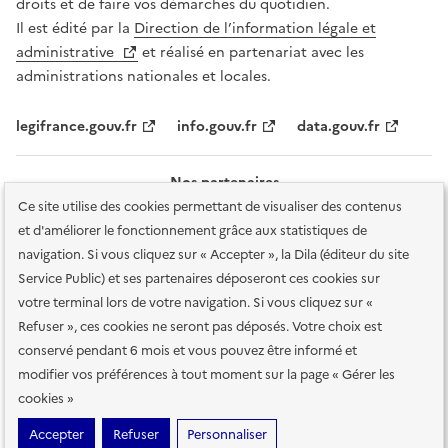
droits et de faire vos démarches du quotidien.
Il est édité par la
Direction de l’information légale et
administrative
et réalisé en partenariat avec les
administrations nationales et locales.
legifrance.gouv.fr
info.gouv.fr
data.gouv.fr
Nos partenaires
Ce site utilise des cookies permettant de visualiser des contenus
et d'améliorer le fonctionnement grâce aux statistiques de
navigation. Si vous cliquez sur « Accepter », la Dila (éditeur du site
Service Public) et ses partenaires déposeront ces cookies sur
votre terminal lors de votre navigation. Si vous cliquez sur «
Plan du site
Accessibilité : totalement conforme
Accessibilité des
Refuser », ces cookies ne seront pas déposés. Votre choix est
services en ligne
Mentions légales
Données personnelles et sécurité
conservé pendant 6 mois et vous pouvez être informé et
modifier vos préférences à tout moment sur la page « Gérer les
Conditions générales d'utilisation
Gestion des cookies
cookies »
Sauf mention contraire, tous les contenus de ce site sont sous
licence
Accepter
Refuser
Personnaliser
etalab-2.0