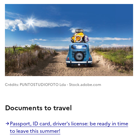
Image 1
Crédits: PUNTOSTUDIOFOTO Lda - Stock.adobe.com
Documents to travel
Passport, ID card, driver's license: be ready in time
to leave this summer!