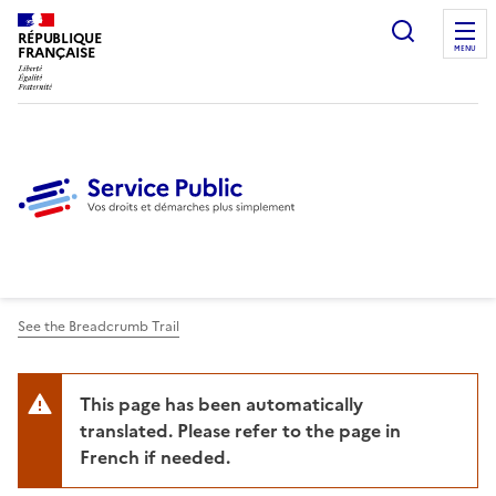
Ouvrir l
RÉPUBLIQUE
FRANÇAISE
MENU
See the Breadcrumb Trail
This page has been automatically
translated. Please refer to the page in
French if needed.