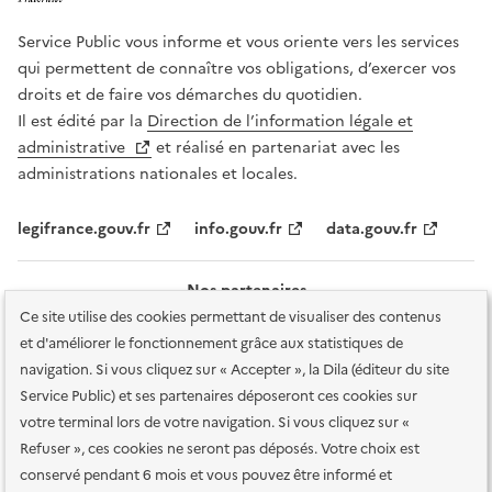
Service Public vous informe et vous oriente vers les services
qui permettent de connaître vos obligations, d’exercer vos
droits et de faire vos démarches du quotidien.
Il est édité par la
Direction de l’information légale et
administrative
et réalisé en partenariat avec les
administrations nationales et locales.
legifrance.gouv.fr
info.gouv.fr
data.gouv.fr
Nos partenaires
Ce site utilise des cookies permettant de visualiser des contenus
et d'améliorer le fonctionnement grâce aux statistiques de
navigation. Si vous cliquez sur « Accepter », la Dila (éditeur du site
Service Public) et ses partenaires déposeront ces cookies sur
votre terminal lors de votre navigation. Si vous cliquez sur «
Plan du site
Accessibilité : totalement conforme
Accessibilité des
Refuser », ces cookies ne seront pas déposés. Votre choix est
services en ligne
Mentions légales
Données personnelles et sécurité
conservé pendant 6 mois et vous pouvez être informé et