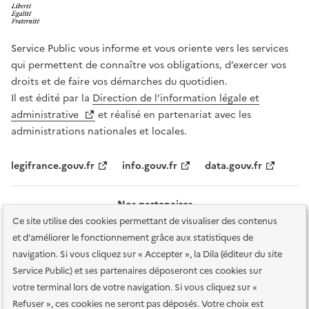
Service Public vous informe et vous oriente vers les services
qui permettent de connaître vos obligations, d’exercer vos
droits et de faire vos démarches du quotidien.
Il est édité par la
Direction de l’information légale et
administrative
et réalisé en partenariat avec les
administrations nationales et locales.
legifrance.gouv.fr
info.gouv.fr
data.gouv.fr
Nos partenaires
Ce site utilise des cookies permettant de visualiser des contenus
et d'améliorer le fonctionnement grâce aux statistiques de
navigation. Si vous cliquez sur « Accepter », la Dila (éditeur du site
Service Public) et ses partenaires déposeront ces cookies sur
votre terminal lors de votre navigation. Si vous cliquez sur «
Plan du site
Accessibilité : totalement conforme
Accessibilité des
Refuser », ces cookies ne seront pas déposés. Votre choix est