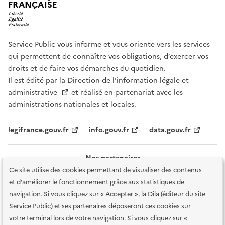
FRANÇAISE
Service Public vous informe et vous oriente vers les services
qui permettent de connaître vos obligations, d’exercer vos
droits et de faire vos démarches du quotidien.
Il est édité par la
Direction de l’information légale et
administrative
et réalisé en partenariat avec les
administrations nationales et locales.
legifrance.gouv.fr
info.gouv.fr
data.gouv.fr
Nos partenaires
Ce site utilise des cookies permettant de visualiser des contenus
et d'améliorer le fonctionnement grâce aux statistiques de
navigation. Si vous cliquez sur « Accepter », la Dila (éditeur du site
Service Public) et ses partenaires déposeront ces cookies sur
votre terminal lors de votre navigation. Si vous cliquez sur «
Plan du site
Accessibilité : totalement conforme
Accessibilité des