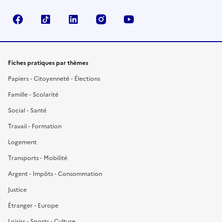
Facebook
TikTok
LinkedIn
Instagram
YouTube
Fiches pratiques par thèmes
Papiers - Citoyenneté - Élections
Famille - Scolarité
Social - Santé
Travail - Formation
Logement
Transports - Mobilité
Argent - Impôts - Consommation
Justice
Étranger - Europe
Loisirs - Sports - Culture