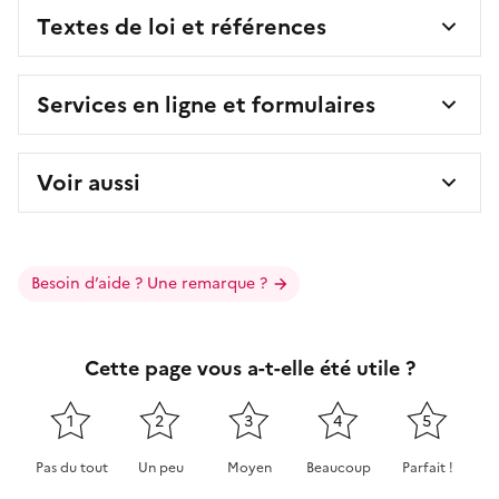
Textes de loi et références
Services en ligne et formulaires
Voir aussi
Besoin d’aide ? Une remarque ?
Cette page vous a-t-elle été utile ?
1
2
3
4
5
Pas du tout
Un peu
Moyen
Beaucoup
Parfait !
Cette page ne pas m'a pas du tout été utile
Cette page m'a été un peu utile
Cette page m'a été moyennement 
Cette page m'a été très 
Cette page m'