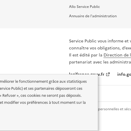
Allo Service Public
Annuaire de l'administration
Service Public vous informe et 
connaître vos obligations, d’ex
Il est édité par la
Direction de 
partenariat avec les administra
legifrance.gouv.fr
info.go
'améliorer le fonctionnement grâce aux statistiques
 Service Public) et ses partenaires déposeront ces
 « Refuser », ces cookies ne seront pas déposés.
et modifier vos préférences à tout moment sur la
lité des services en ligne
Mentions légales
Données personnelles et sécu
ence etalab-2.0