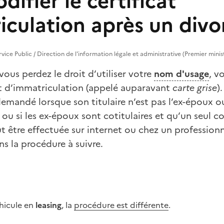
difier le certificat
iculation après un divo
rvice Public / Direction de l'information légale et administrative (Premier minis
vous perdez le droit d’utiliser votre
nom d'usage
, v
cat d’immatriculation (appelé auparavant
carte grise
)
 demandé lorsque son titulaire n’est pas l’ex-époux o
 ou si les ex-époux sont cotitulaires et qu’un seul co
 être effectuée sur internet ou chez un professionn
s la procédure à suivre.
éhicule en
leasing
, la
procédure est différente
.