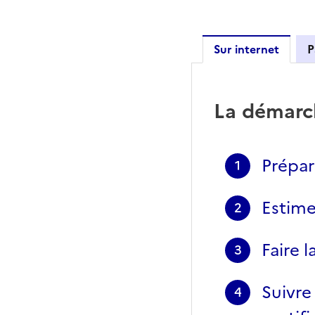
Sur internet
P
Sur inter
La démarc
Prépar
1
Estime
2
Faire 
3
Suivre
4