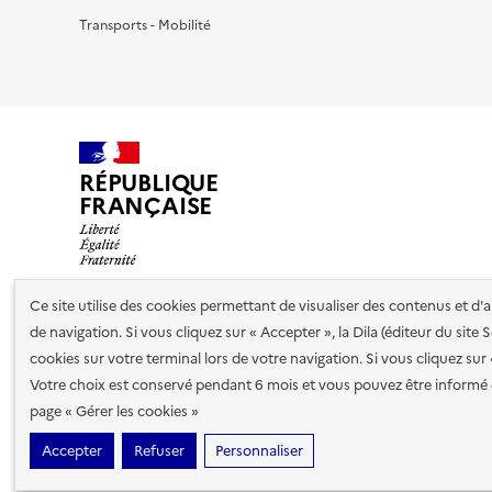
Transports - Mobilité
RÉPUBLIQUE
FRANÇAISE
Ce site utilise des cookies permettant de visualiser des contenus et d
de navigation. Si vous cliquez sur « Accepter », la Dila (éditeur du site
Nos partenaires
cookies sur votre terminal lors de votre navigation. Si vous cliquez sur
Votre choix est conservé pendant 6 mois et vous pouvez être informé 
Plan du site
Accessibilité : totalement conforme
Accessibi
page « Gérer les cookies »
cookies
Accepter
Refuser
Personnaliser
Sauf mention contraire, tous les contenus de ce site sont sous
lic