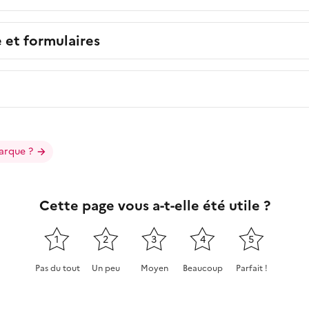
e et formulaires
arque ?
Cette page vous a-t-elle été utile ?
1
2
3
4
5
Pas du tout
Un peu
Moyen
Beaucoup
Parfait !
Cette page ne pas m'a pas du tout été utile
Cette page m'a été un peu utile
Cette page m'a été moyennement
Cette page m'a été très 
Cette page m'a