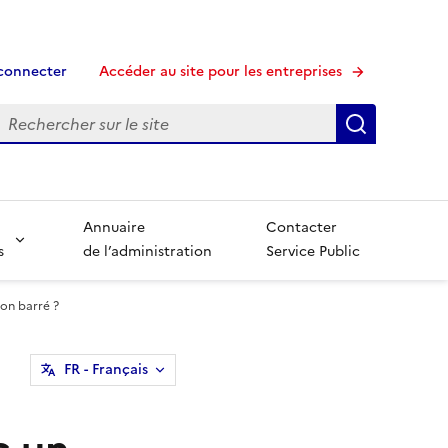
connecter
Accéder au site pour les entreprises
echerche
Recherche
Annuaire
Contacter
s
de l’administration
Service Public
ion barré ?
FR
- Français