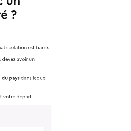
c un
ré ?
matriculation est barré.
s devez avoir un
 du pays
dans lequel
t votre départ.