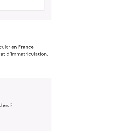
rculer
en France
cat d’immatriculation.
ches ?