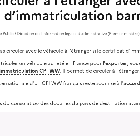
irculer à l'étranger ave
t d’immatriculation bar
ce Public / Direction de l'information légale et administrative (Premier ministre)
s circuler avec le véhicule à l'étranger si le certificat d'im
triculer un véhicule acheté en France pour
l'exporter
, vou
d’immatriculation CPI WW
. Il
permet de circuler à l'étranger
.
internationale d'un CPI WW français reste soumise à l'
accord
s du consulat ou des douanes du pays de destination avan