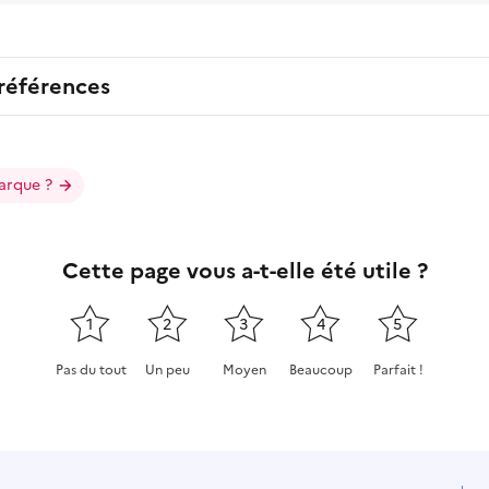
 références
arque ?
Cette page vous a-t-elle été utile ?
1
2
3
4
5
Pas du tout
Un peu
Moyen
Beaucoup
Parfait !
Cette page ne pas m'a pas du tout été utile
Cette page m'a été un peu utile
Cette page m'a été moyennement
Cette page m'a été très 
Cette page m'a