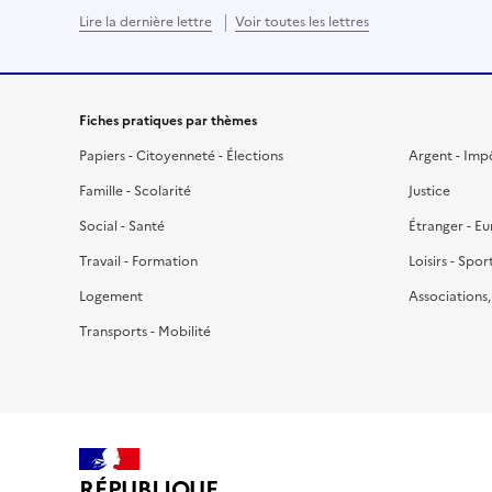
Lire la dernière lettre
Voir toutes les lettres
Fiches pratiques par thèmes
Papiers - Citoyenneté - Élections
Argent - Imp
Famille - Scolarité
Justice
Social - Santé
Étranger - E
Travail - Formation
Loisirs - Spor
Logement
Associations
Transports - Mobilité
RÉPUBLIQUE