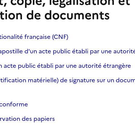
t, copie, légalisation et
tion de documents
tionalité française (CNF)
apostille d'un acte public établi par une autorit
n acte public établi par une autorité étrangère
rtification matérielle) de signature sur un docu
e
e conforme
vation des papiers