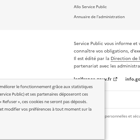
Allo Service Public
Annuaire de l'administration
Service Public vous informe et 
connaître vos obligations, d’ex
Il est édité par la
Direction de 
partenariat avec les administra
legifrance.gouv.fr
info.go
'améliorer le fonctionnement grâce aux statistiques
 Service Public) et ses partenaires déposeront ces
 « Refuser », ces cookies ne seront pas déposés.
et modifier vos préférences à tout moment sur la
lité des services en ligne
Mentions légales
Données personnelles et sécu
ence etalab-2.0