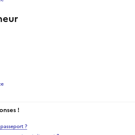
neur
ce
onses !
passeport ?