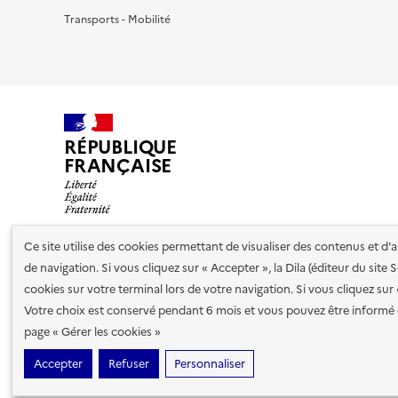
Transports - Mobilité
RÉPUBLIQUE
FRANÇAISE
Ce site utilise des cookies permettant de visualiser des contenus et d
de navigation. Si vous cliquez sur « Accepter », la Dila (éditeur du site
Nos partenaires
cookies sur votre terminal lors de votre navigation. Si vous cliquez sur
Votre choix est conservé pendant 6 mois et vous pouvez être informé 
Plan du site
Accessibilité : totalement conforme
Accessibi
page « Gérer les cookies »
cookies
Accepter
Refuser
Personnaliser
Sauf mention contraire, tous les contenus de ce site sont sous
lic