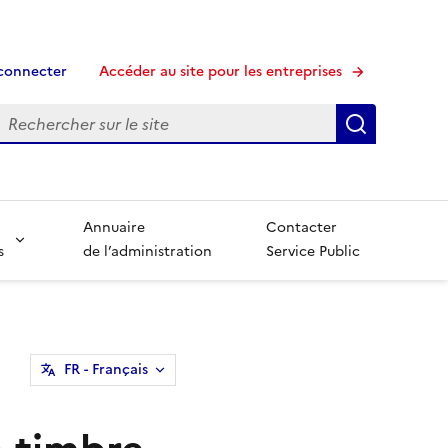
connecter
Accéder au site pour les entreprises
echerche
Recherche
Annuaire
Contacter
s
de l’administration
Service Public
FR
- Français