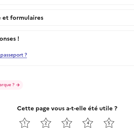
e et formulaires
onses !
passeport ?
arque ?
Cette page vous a-t-elle été utile ?
1
2
3
4
5