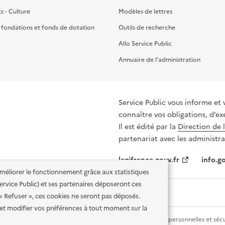
ts - Culture
Modèles de lettres
, fondations et fonds de dotation
Outils de recherche
Allo Service Public
Annuaire de l'administration
Service Public vous informe et 
connaître vos obligations, d’ex
Il est édité par la
Direction de 
partenariat avec les administra
legifrance.gouv.fr
info.go
'améliorer le fonctionnement grâce aux statistiques
 Service Public) et ses partenaires déposeront ces
 « Refuser », ces cookies ne seront pas déposés.
et modifier vos préférences à tout moment sur la
lité des services en ligne
Mentions légales
Données personnelles et sécu