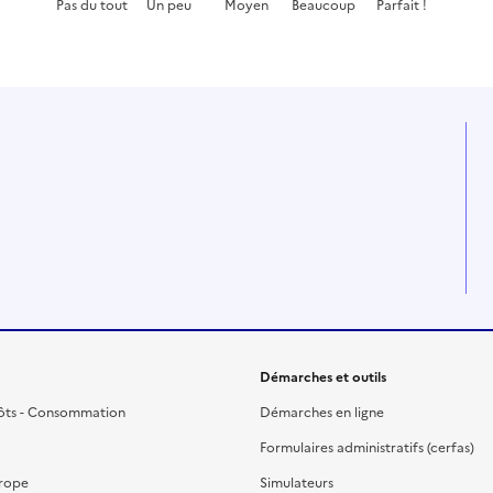
Pas du tout
Un peu
Moyen
Beaucoup
Parfait !
Cette page ne pas m'a pas du tout été utile
Cette page m'a été un peu utile
Cette page m'a été moyennement
Cette page m'a été très 
Cette page m'a
Démarches et outils
ôts - Consommation
Démarches en ligne
Formulaires administratifs (cerfas)
urope
Simulateurs