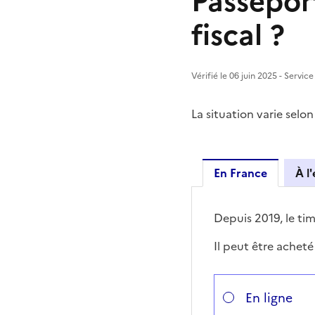
Passepor
fiscal ?
Vérifié le 06 juin 2025 - Servic
La situation varie selon
En France
À l
En Franc
Depuis 2019, le ti
Il peut être achet
Répondez aux quest
Vous avez choisi
Choisissez votre ca
En ligne