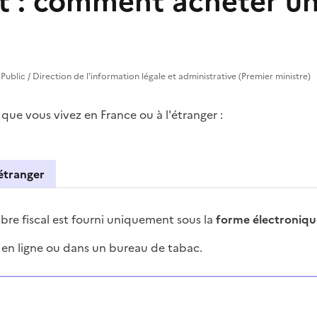
t : comment acheter un
e Public / Direction de l'information légale et administrative (Premier ministre)
 que vous vivez en France ou à l'étranger :
'étranger
e
mbre fiscal est fourni uniquement sous la
forme électroniqu
é en ligne ou dans un bureau de tabac.
ions successives et les réponses s’afficheront automati
s