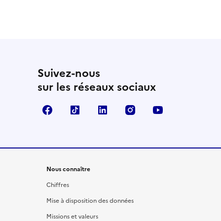
 utile
utile
 été parfaitement utile
Suivez-nous
sur les réseaux sociaux
Facebook
TikTok
LinkedIn
Instagram
YouTube
Nous connaître
Chiffres
Mise à disposition des données
Missions et valeurs