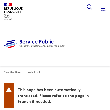
Ouvrir l
RÉPUBLIQUE
FRANÇAISE
MENU
See the Breadcrumb Trail
This page has been automatically
translated. Please refer to the page in
French if needed.