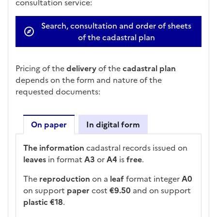
consultation service:
Search, consultation and order of sheets
of the cadastral plan
Pricing of the
delivery
of the
cadastral plan
depends on the form and nature of the
requested documents:
On paper
In digital form
On paper
The information
cadastral records issued on
leaves
in format
A3
or
A4
is
free
.
The
reproduction
on a
leaf
format integer
A0
on support
paper
cost
€9.50
and on support
plastic
€18
.