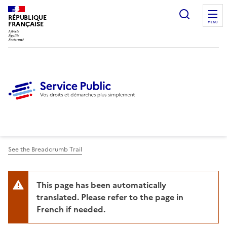
Ouvrir l
RÉPUBLIQUE
FRANÇAISE
MENU
See the Breadcrumb Trail
This page has been automatically
translated. Please refer to the page in
French if needed.