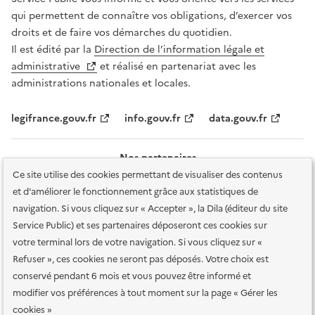
qui permettent de connaître vos obligations, d’exercer vos
droits et de faire vos démarches du quotidien.
Il est édité par la
Direction de l’information légale et
administrative
et réalisé en partenariat avec les
administrations nationales et locales.
legifrance.gouv.fr
info.gouv.fr
data.gouv.fr
Nos partenaires
Ce site utilise des cookies permettant de visualiser des contenus
et d'améliorer le fonctionnement grâce aux statistiques de
navigation. Si vous cliquez sur « Accepter », la Dila (éditeur du site
Service Public) et ses partenaires déposeront ces cookies sur
votre terminal lors de votre navigation. Si vous cliquez sur «
Plan du site
Accessibilité : totalement conforme
Accessibilité des
Refuser », ces cookies ne seront pas déposés. Votre choix est
services en ligne
Mentions légales
Données personnelles et sécurité
conservé pendant 6 mois et vous pouvez être informé et
modifier vos préférences à tout moment sur la page « Gérer les
Conditions générales d'utilisation
Gestion des cookies
cookies »