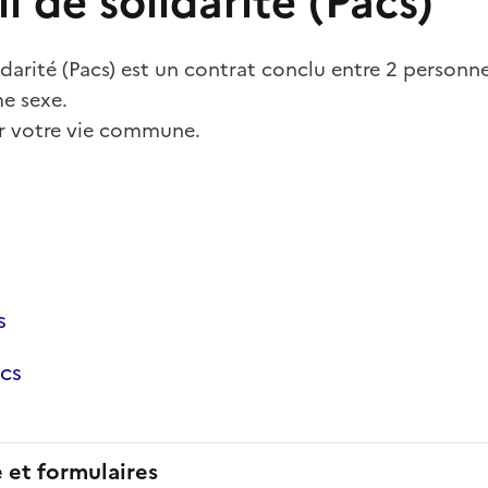
il de solidarité (Pacs)
lidarité (Pacs) est un contrat conclu entre 2 personn
e sexe.
er votre vie commune.
s
cs
e et formulaires