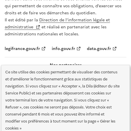
qui permettent de connaître vos obligations, d’exercer vos
droits et de faire vos démarches du quotidien.
Il est édité par la
Direction de l’information légale et
administrative
et réalisé en partenariat avec les
administrations nationales et locales.
legifrance.gouv.fr
info.gouv.fr
data.gouv.fr
Nos partenaires
Ce site utilise des cookies permettant de visualiser des contenus
et d'améliorer le fonctionnement grâce aux statistiques de
navigation. Si vous cliquez sur « Accepter », la Dila (éditeur du site
Service Public) et ses partenaires déposeront ces cookies sur
votre terminal lors de votre navigation. Si vous cliquez sur «
Plan du site
Accessibilité : totalement conforme
Accessibilité des
Refuser », ces cookies ne seront pas déposés. Votre choix est
services en ligne
Mentions légales
Données personnelles et sécurité
conservé pendant 6 mois et vous pouvez être informé et
modifier vos préférences à tout moment sur la page « Gérer les
Conditions générales d'utilisation
Gestion des cookies
cookies »