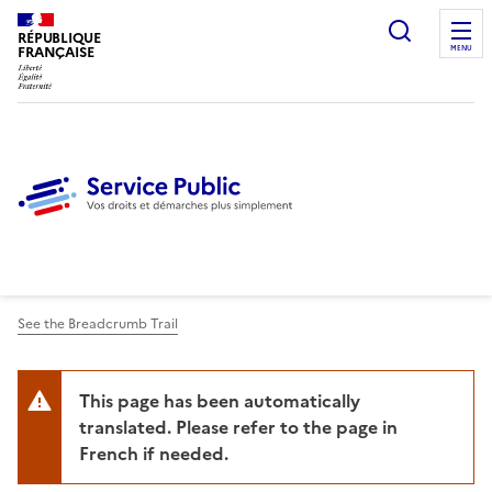
Ouvrir l
RÉPUBLIQUE
FRANÇAISE
MENU
See the Breadcrumb Trail
This page has been automatically
translated. Please refer to the page in
French if needed.