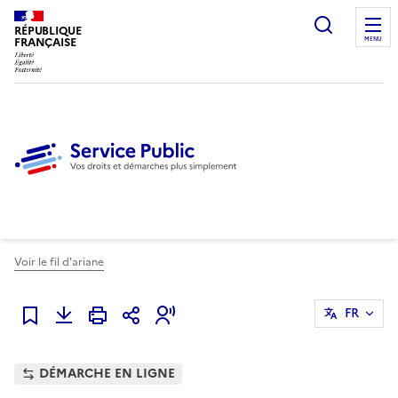
Ouvrir l
RÉPUBLIQUE
FRANÇAISE
MENU
Voir le fil d'ariane
FR
Ajouter à mes favoris
DÉMARCHE EN LIGNE