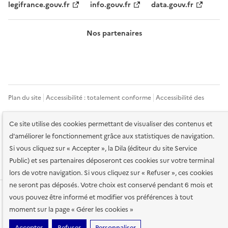
legifrance.gouv.fr
info.gouv.fr
data.gouv.fr
Nos partenaires
Plan du site
Accessibilité : totalement conforme
Accessibilité des
services en ligne
Mentions légales
Données personnelles et sécurité
Ce site utilise des cookies permettant de visualiser des contenus et
Conditions générales d'utilisation
Gestion des cookies
d'améliorer le fonctionnement grâce aux statistiques de navigation.
Si vous cliquez sur « Accepter », la Dila (éditeur du site Service
Sauf mention contraire, tous les contenus de ce site sont sous
licence
Public) et ses partenaires déposeront ces cookies sur votre terminal
etalab-2.0
lors de votre navigation. Si vous cliquez sur « Refuser », ces cookies
ne seront pas déposés. Votre choix est conservé pendant 6 mois et
vous pouvez être informé et modifier vos préférences à tout
moment sur la page « Gérer les cookies »
Accepter
Refuser
Personnaliser