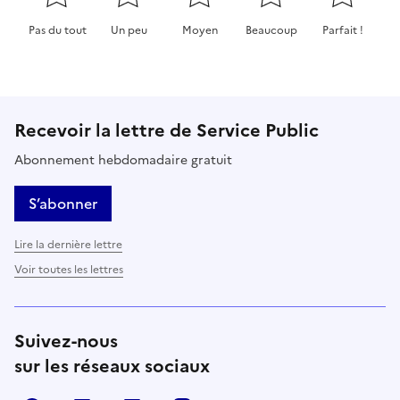
Pas du tout
Un peu
Moyen
Beaucoup
Parfait !
Cette page ne pas m'a pas du tout été utile
Cette page m'a été un peu utile
Cette page m'a été moyennement 
Cette page m'a été très 
Cette page m'
Recevoir la lettre de Service Public
Abonnement hebdomadaire gratuit
S’abonner
Lire la dernière lettre
Voir toutes les lettres
Suivez-nous
sur les réseaux sociaux