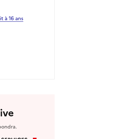
it à 16 ans
ive
pondra.