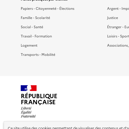
Papiers - Citoyenneté - Élections
Argent - Imp
Famille - Scolarité
Justice
Social - Santé
Étranger - E
Travail - Formation
Loisirs - Spor
Logement
Associations
Transports - Mobilité
RÉPUBLIQUE
FRANÇAISE
Ce site utilise des cookies permettant de visualiser des contenus et d