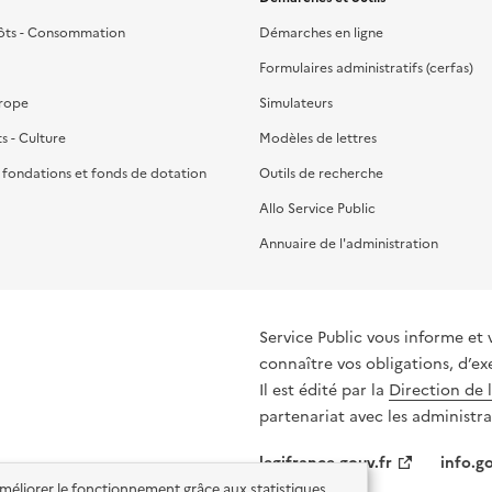
ôts - Consommation
Démarches en ligne
Formulaires administratifs (cerfas)
urope
Simulateurs
ts - Culture
Modèles de lettres
, fondations et fonds de dotation
Outils de recherche
Allo Service Public
Annuaire de l'administration
Service Public vous informe et 
connaître vos obligations, d’ex
Il est édité par la
Direction de 
partenariat avec les administra
legifrance.gouv.fr
info.go
'améliorer le fonctionnement grâce aux statistiques