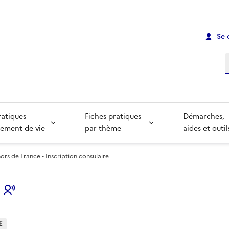
Se 
R
ratiques
Fiches pratiques
Démarches,
ement de vie
par thème
aides et outil
hors de France - Inscription consulaire
s
E