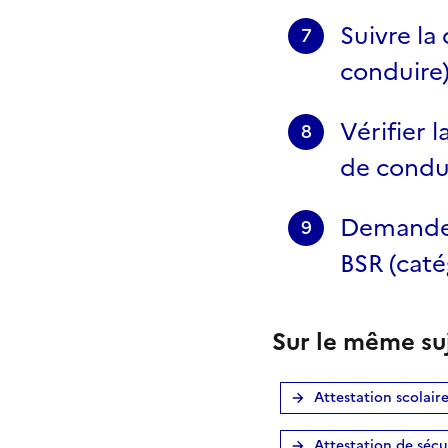
Suivre l
7
conduire
Vérifier 
8
de condu
Demander
9
BSR (cat
Sur le même su
Attestation scolair
Attestation de sécu