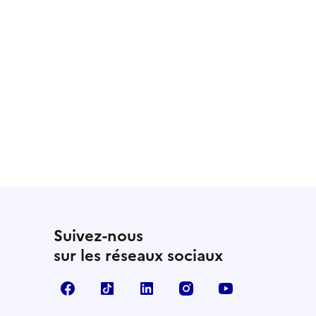
 utile
utile
 été parfaitement utile
Suivez-nous
sur les réseaux sociaux
Facebook
TikTok
LinkedIn
Instagram
YouTube