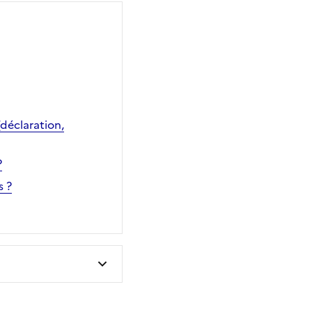
(déclaration,
?
s ?