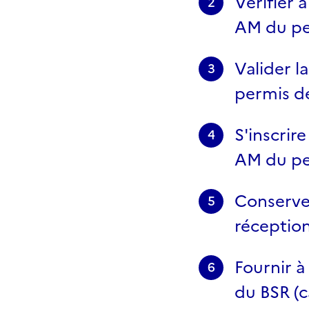
Vérifier 
2
AM du pe
Valider l
3
permis d
S'inscrir
4
AM du pe
Conserver
5
réceptio
Fournir à
6
du BSR (