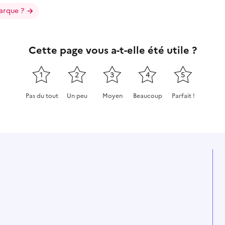
arque ?
Cette page vous a-t-elle été utile ?
1
2
3
4
5
Pas du tout
Un peu
Moyen
Beaucoup
Parfait !
Cette page ne pas m'a pas du tout été utile
Cette page m'a été un peu utile
Cette page m'a été moyennement
Cette page m'a été très 
Cette page m'a