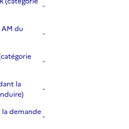
R (catégorie
e AM du
(catégorie
dant la
nduire)
ur la demande