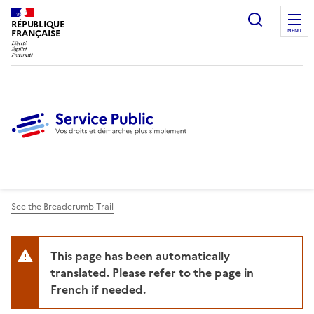
Ouvrir l
RÉPUBLIQUE
FRANÇAISE
MENU
See the Breadcrumb Trail
This page has been automatically
translated. Please refer to the page in
French if needed.