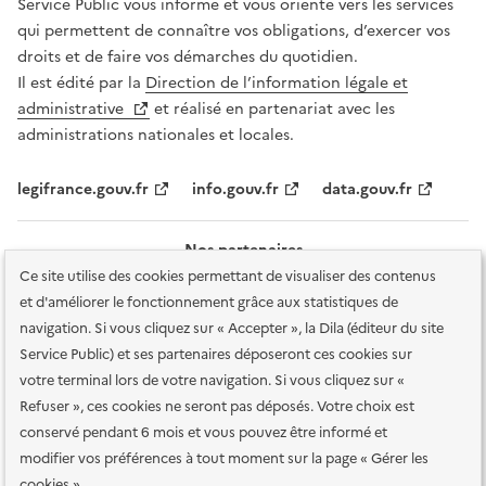
Service Public vous informe et vous oriente vers les services
qui permettent de connaître vos obligations, d’exercer vos
droits et de faire vos démarches du quotidien.
Il est édité par la
Direction de l’information légale et
administrative
et réalisé en partenariat avec les
administrations nationales et locales.
legifrance.gouv.fr
info.gouv.fr
data.gouv.fr
Nos partenaires
Ce site utilise des cookies permettant de visualiser des contenus
et d'améliorer le fonctionnement grâce aux statistiques de
navigation. Si vous cliquez sur « Accepter », la Dila (éditeur du site
Service Public) et ses partenaires déposeront ces cookies sur
votre terminal lors de votre navigation. Si vous cliquez sur «
Plan du site
Accessibilité : totalement conforme
Accessibilité des
Refuser », ces cookies ne seront pas déposés. Votre choix est
services en ligne
Mentions légales
Données personnelles et sécurité
conservé pendant 6 mois et vous pouvez être informé et
modifier vos préférences à tout moment sur la page « Gérer les
Conditions générales d'utilisation
Gestion des cookies
cookies »