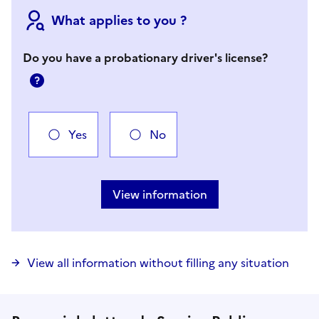
What applies to you ?
Do you have a probationary driver's license?
Aide
Yes
No
Vous avez choisi
Choisir votre cas
View information
View all information without filling any situation