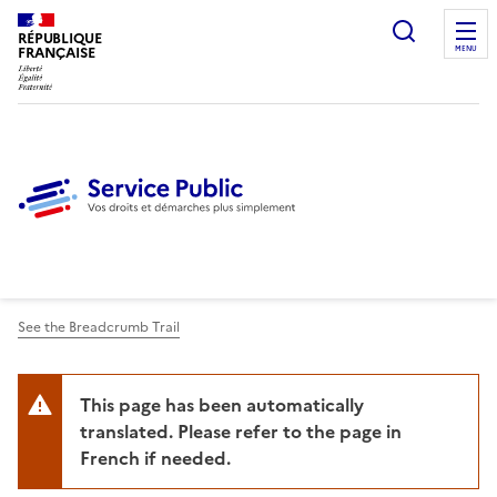
Ouvrir l
RÉPUBLIQUE
FRANÇAISE
MENU
See the Breadcrumb Trail
This page has been automatically
translated. Please refer to the page in
French if needed.