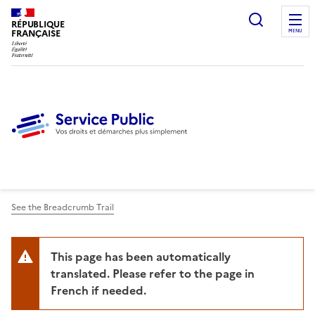
Ouvrir l
RÉPUBLIQUE
FRANÇAISE
MENU
See the Breadcrumb Trail
This page has been automatically
translated. Please refer to the page in
French if needed.