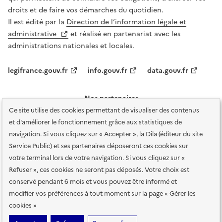
droits et de faire vos démarches du quotidien.
Il est édité par la
Direction de l’information légale et
administrative
et réalisé en partenariat avec les
administrations nationales et locales.
legifrance.gouv.fr
info.gouv.fr
data.gouv.fr
Nos partenaires
Ce site utilise des cookies permettant de visualiser des contenus
et d'améliorer le fonctionnement grâce aux statistiques de
navigation. Si vous cliquez sur « Accepter », la Dila (éditeur du site
Service Public) et ses partenaires déposeront ces cookies sur
votre terminal lors de votre navigation. Si vous cliquez sur «
Plan du site
Accessibilité : totalement conforme
Accessibilité des
Refuser », ces cookies ne seront pas déposés. Votre choix est
services en ligne
Mentions légales
Données personnelles et sécurité
conservé pendant 6 mois et vous pouvez être informé et
modifier vos préférences à tout moment sur la page « Gérer les
Conditions générales d'utilisation
Gestion des cookies
cookies »
Sauf mention contraire, tous les contenus de ce site sont sous
licence