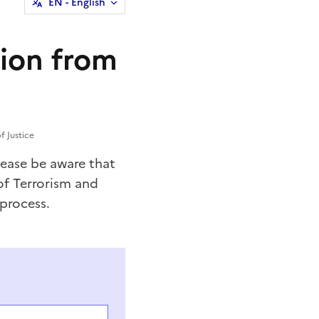
EN
- English
tion from
f Justice
lease be aware that
of Terrorism and
 process.