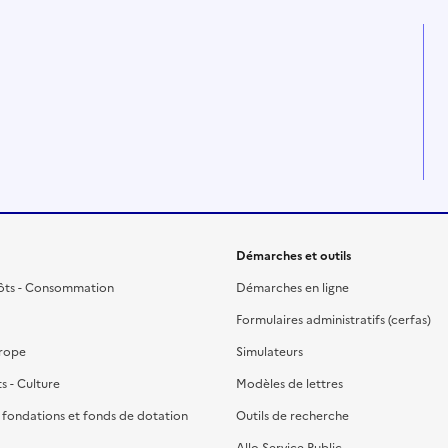
Démarches et outils
ôts - Consommation
Démarches en ligne
Formulaires administratifs (cerfas)
urope
Simulateurs
ts - Culture
Modèles de lettres
, fondations et fonds de dotation
Outils de recherche
Allo Service Public