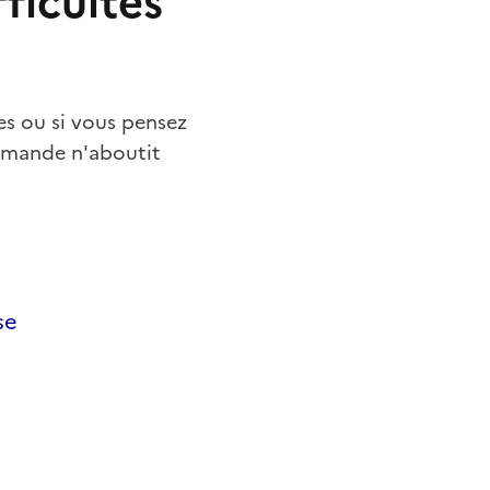
fficultés
res ou si vous pensez
demande n'aboutit
se