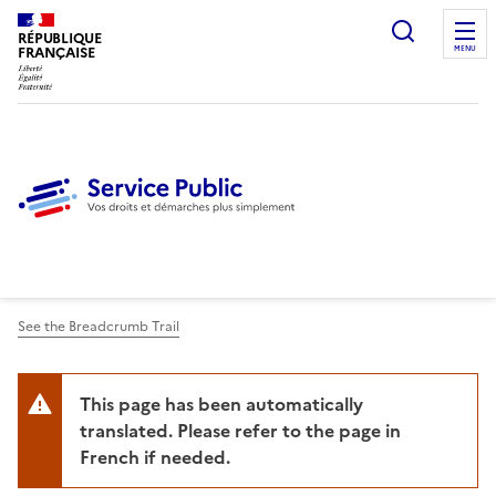
Ouvrir l
RÉPUBLIQUE
FRANÇAISE
MENU
See the Breadcrumb Trail
This page has been automatically
translated. Please refer to the page in
French if needed.