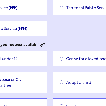
rvice (FPE)
Territorial Public Serv
ic Service (FPH)
you request availability?
ld under 12
Caring for a loved on
pouse or Civil
Adopt a child
artner