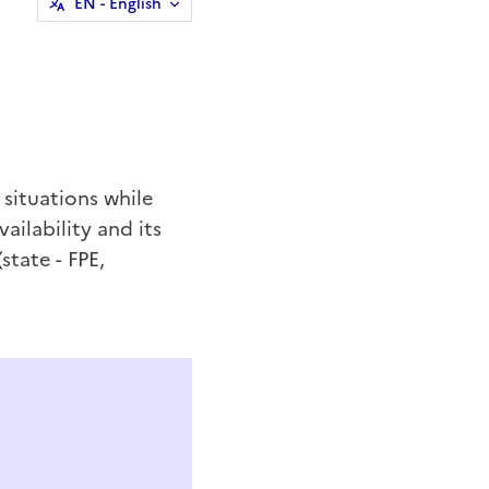
EN
- English
 situations while
ailability and its
state - FPE,