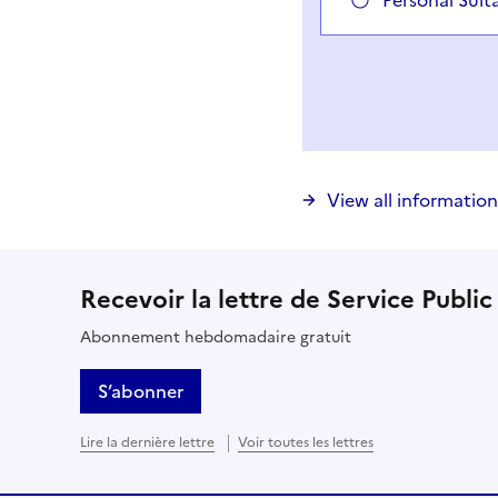
Personal Suita
Vous avez choisi
Choisir votre cas
View all information
Recevoir la lettre de Service Public
Abonnement hebdomadaire gratuit
S’abonner
Lire la dernière lettre
Voir toutes les lettres