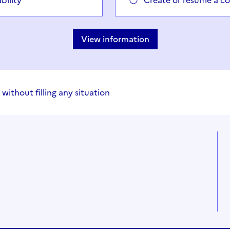
bility
Create or resume a 
View information
 without filling any situation