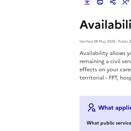
Availabil
Verified 06 May 2026 - Public 
Availability allows 
remaining a civil se
effects on your caree
territorial - FPT, hos
What applie
What public servic