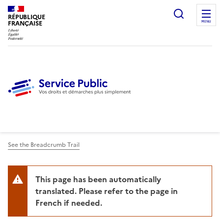
Ouvrir l
RÉPUBLIQUE
FRANÇAISE
MENU
See the Breadcrumb Trail
This page has been automatically
translated. Please refer to the page in
French if needed.