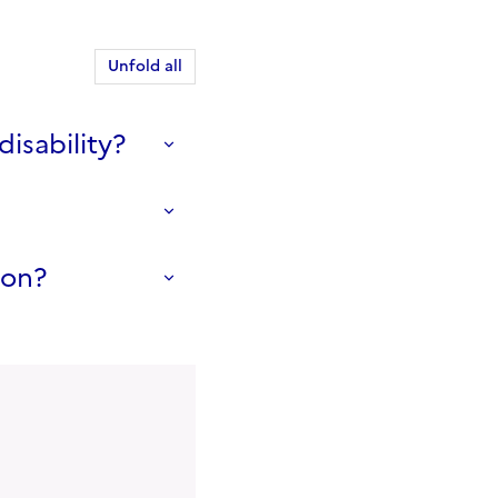
Unfold all
disability?
ion?