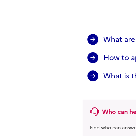
What are 
How to ap
What is t
Who can he
Find who can answer