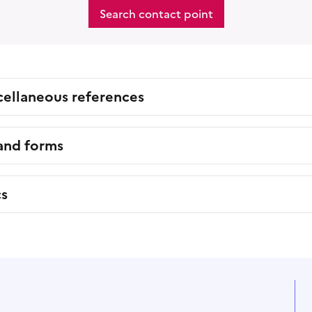
Search contact point
cellaneous references
 and forms
cs