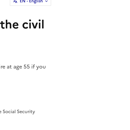
EN
- English
the civil
re at age 55 if you
e Social Security