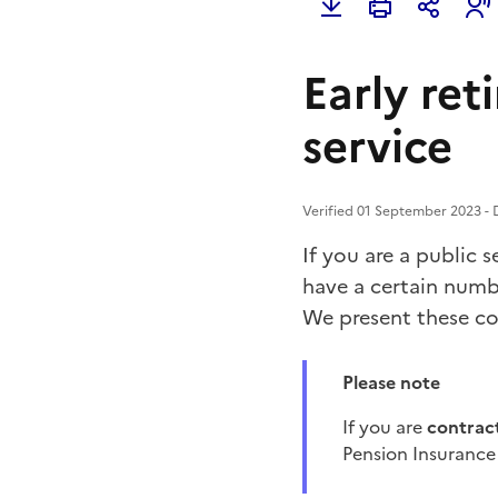
Early ret
service
Verified 01 September 2023 - D
If you are a public 
have a certain numb
We present these con
Please note
If you are
contrac
Pension Insurance