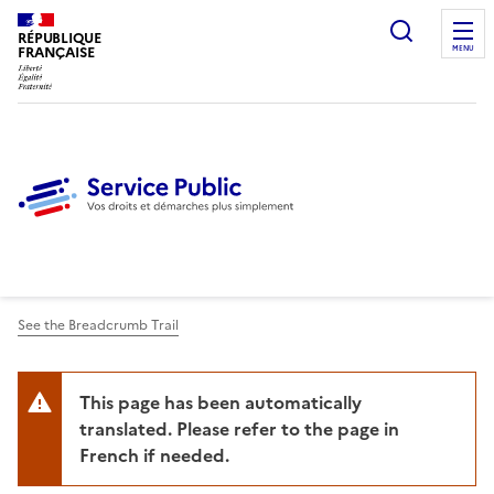
Ouvrir l
RÉPUBLIQUE
FRANÇAISE
MENU
See the Breadcrumb Trail
This page has been automatically
translated. Please refer to the page in
French if needed.