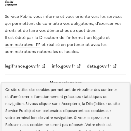
Service Public vous informe et vous oriente vers les services
qui permettent de connaître vos obligations, d’exercer vos
droits et de faire vos démarches du quotidien.
Il est édité par la
Direction de l’information légale et
administrative
et réalisé en partenariat avec les
administrations nationales et locales.
legifrance.gouv.fr
info.gouv.fr
data.gouv.fr
Nos partenaires
Ce site utilise des cookies permettant de visualiser des contenus
et d'améliorer le fonctionnement grâce aux statistiques de
navigation. Si vous cliquez sur « Accepter », la Dila (éditeur du site
Service Public) et ses partenaires déposeront ces cookies sur
votre terminal lors de votre navigation. Si vous cliquez sur «
Plan du site
Accessibilité : totalement conforme
Accessibilité des
Refuser », ces cookies ne seront pas déposés. Votre choix est
services en ligne
Mentions légales
Données personnelles et sécurité