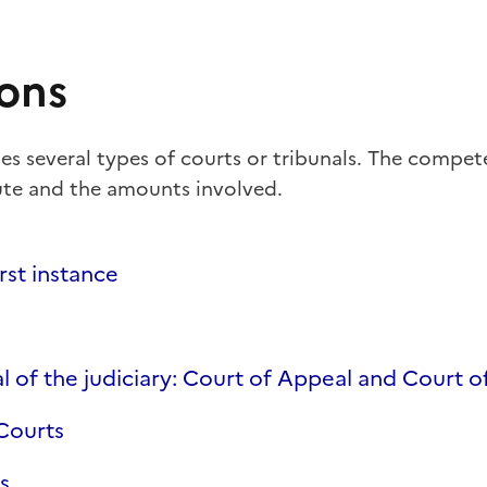
ions
des several types of courts or tribunals. The compe
ute and the amounts involved.
irst instance
l of the judiciary: Court of Appeal and Court o
Courts
s