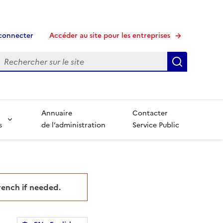
connecter
Accéder au site pour les entreprises
echerche
Recherche
Annuaire
Contacter
s
de l’administration
Service Public
French if needed.