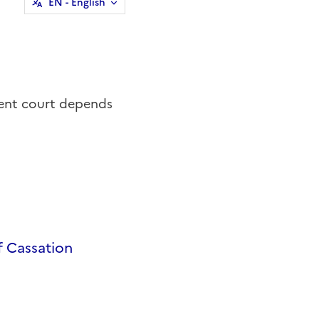
EN
- English
tent court depends
f Cassation