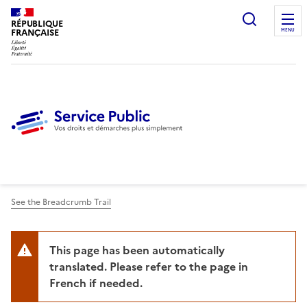
Ouvrir l
RÉPUBLIQUE
FRANÇAISE
MENU
See the Breadcrumb Trail
This page has been automatically
translated. Please refer to the page in
French if needed.