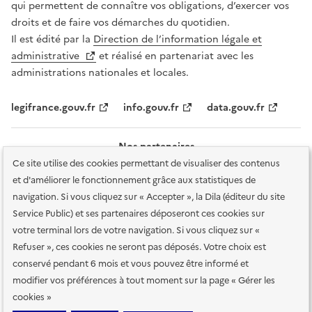
qui permettent de connaître vos obligations, d’exercer vos
droits et de faire vos démarches du quotidien.
Il est édité par la
Direction de l’information légale et
administrative
et réalisé en partenariat avec les
administrations nationales et locales.
legifrance.gouv.fr
info.gouv.fr
data.gouv.fr
Nos partenaires
Ce site utilise des cookies permettant de visualiser des contenus
et d'améliorer le fonctionnement grâce aux statistiques de
navigation. Si vous cliquez sur « Accepter », la Dila (éditeur du site
Service Public) et ses partenaires déposeront ces cookies sur
votre terminal lors de votre navigation. Si vous cliquez sur «
Plan du site
Accessibilité : totalement conforme
Accessibilité des
Refuser », ces cookies ne seront pas déposés. Votre choix est
services en ligne
Mentions légales
Données personnelles et sécurité
conservé pendant 6 mois et vous pouvez être informé et
modifier vos préférences à tout moment sur la page « Gérer les
Conditions générales d'utilisation
Gestion des cookies
cookies »