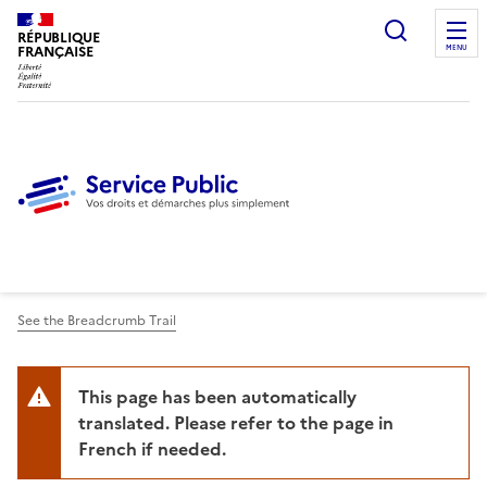
Ouvrir l
RÉPUBLIQUE
FRANÇAISE
MENU
See the Breadcrumb Trail
This page has been automatically
translated. Please refer to the page in
French if needed.