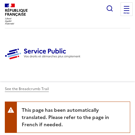
Ouvrir l
RÉPUBLIQUE
FRANÇAISE
MENU
See the Breadcrumb Trail
This page has been automatically
translated. Please refer to the page in
French if needed.