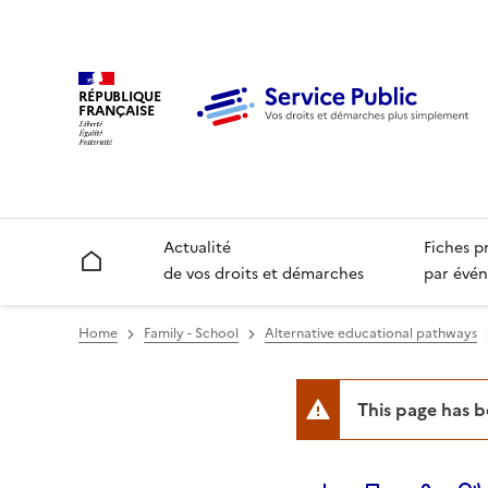
RÉPUBLIQUE
FRANÇAISE
Actualité
Fiches p
Accueil
de vos droits et démarches
par évén
Home
Family - School
Alternative educational pathways
This page has 