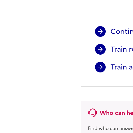
Training
Contin
Train 
Train 
Who can he
Find who can answer