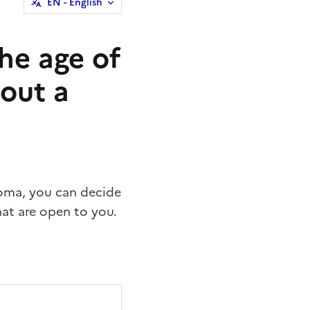
EN
- English
he age of
hout a
loma, you can decide
hat are open to you.