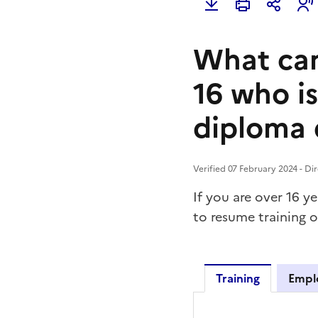
What can
16 who i
diploma 
Verified 07 February 2024 - Di
If you are over 16 y
to resume training o
Training
Empl