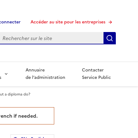
connecter
Accéder au site pour les entreprises
echerche
Recherche
Annuaire
Contacter
s
de l’administration
Service Public
out a diploma do?
French if needed.