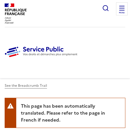
Ouvrir l
RÉPUBLIQUE
FRANÇAISE
MENU
See the Breadcrumb Trail
This page has been automatically
translated. Please refer to the page in
French if needed.