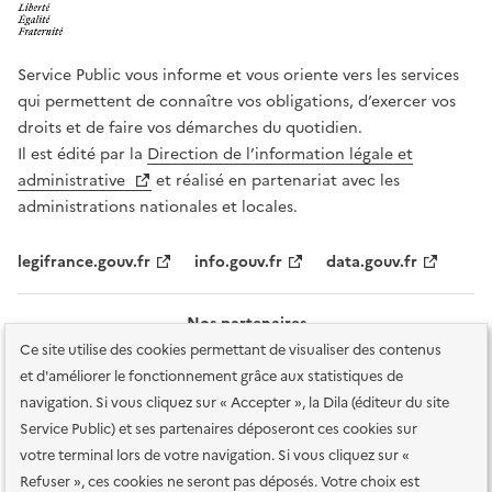
Service Public vous informe et vous oriente vers les services
qui permettent de connaître vos obligations, d’exercer vos
droits et de faire vos démarches du quotidien.
Il est édité par la
Direction de l’information légale et
administrative
et réalisé en partenariat avec les
administrations nationales et locales.
legifrance.gouv.fr
info.gouv.fr
data.gouv.fr
Nos partenaires
Ce site utilise des cookies permettant de visualiser des contenus
et d'améliorer le fonctionnement grâce aux statistiques de
navigation. Si vous cliquez sur « Accepter », la Dila (éditeur du site
Service Public) et ses partenaires déposeront ces cookies sur
votre terminal lors de votre navigation. Si vous cliquez sur «
Plan du site
Accessibilité : totalement conforme
Accessibilité des
Refuser », ces cookies ne seront pas déposés. Votre choix est