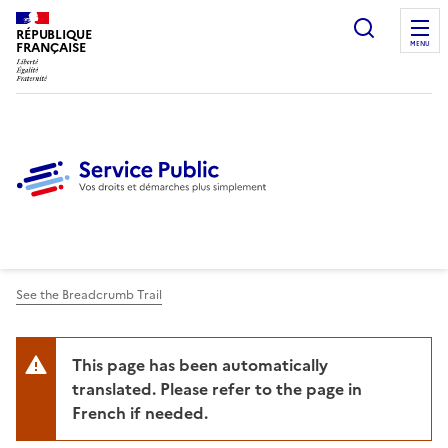
Ouvrir l
RÉPUBLIQUE
FRANÇAISE
MENU
See the Breadcrumb Trail
This page has been automatically
translated. Please refer to the page in
French if needed.