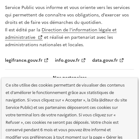
Service Public vous informe et vous oriente vers les services
qui permettent de connaître vos obligations, d’exercer vos
droits et de faire vos démarches du quotidien.
Il est édité par la
Direction de l’information légale et
administrative
et réalisé en partenariat avec les
administrations nationales et locales.
legifrance.gouv.fr
info.gouv.fr
data.gouv.fr
Nos partenaires
Ce site utilise des cookies permettant de visualiser des contenus
et d'améliorer le fonctionnement grâce aux statistiques de
navigation. Si vous cliquez sur « Accepter », la Dila (éditeur du site
Service Public) et ses partenaires déposeront ces cookies sur
votre terminal lors de votre navigation. Si vous cliquez sur «
Plan du site
Accessibilité : totalement conforme
Accessibilité des
Refuser », ces cookies ne seront pas déposés. Votre choix est
services en ligne
Mentions légales
Données personnelles et sécurité
conservé pendant 6 mois et vous pouvez être informé et
modifier vos préférences à tout moment sur la page « Gérer les