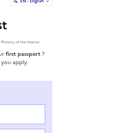
EN
- English
st
 Ministry of the Interior
our
first passport
?
 you apply.