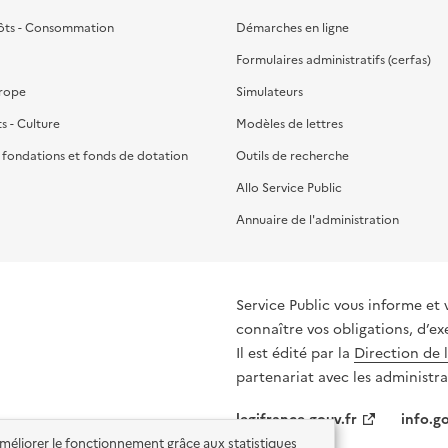
ôts - Consommation
Démarches en ligne
Formulaires administratifs (cerfas)
urope
Simulateurs
ts - Culture
Modèles de lettres
, fondations et fonds de dotation
Outils de recherche
Allo Service Public
Annuaire de l'administration
Service Public vous informe et vous or
connaître vos obligations, d’ex
Il est édité par la
Direction de 
partenariat avec les administra
legifrance.gouv.fr
info.go
'améliorer le fonctionnement grâce aux statistiques