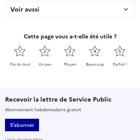
Voir aussi
Cette page vous a-t-elle été utile ?
1
2
3
4
5
Pas du tout
Un peu
Moyen
Beaucoup
Parfait !
Cette page ne pas m'a pas du tout été utile
Cette page m'a été un peu utile
Cette page m'a été moyennement 
Cette page m'a été très 
Cette page m'
Recevoir la lettre de Service Public
Abonnement hebdomadaire gratuit
S’abonner
Lire la dernière lettre