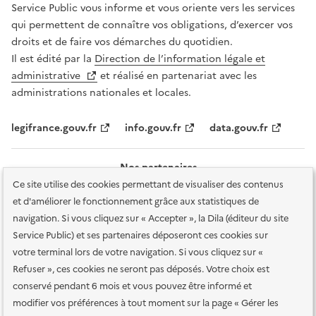
Service Public vous informe et vous oriente vers les services
qui permettent de connaître vos obligations, d’exercer vos
droits et de faire vos démarches du quotidien.
Il est édité par la
Direction de l’information légale et
administrative
et réalisé en partenariat avec les
administrations nationales et locales.
legifrance.gouv.fr
info.gouv.fr
data.gouv.fr
Nos partenaires
Ce site utilise des cookies permettant de visualiser des contenus
et d'améliorer le fonctionnement grâce aux statistiques de
navigation. Si vous cliquez sur « Accepter », la Dila (éditeur du site
Service Public) et ses partenaires déposeront ces cookies sur
votre terminal lors de votre navigation. Si vous cliquez sur «
Plan du site
Accessibilité : totalement conforme
Accessibilité des
Refuser », ces cookies ne seront pas déposés. Votre choix est
services en ligne
Mentions légales
Données personnelles et sécurité
conservé pendant 6 mois et vous pouvez être informé et
modifier vos préférences à tout moment sur la page « Gérer les
Conditions générales d'utilisation
Gestion des cookies