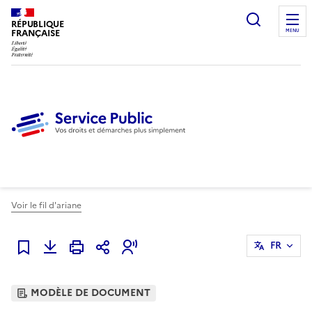
Ouvrir l
RÉPUBLIQUE
FRANÇAISE
MENU
Voir le fil d'ariane
FR
Ajouter à mes favoris
MODÈLE DE DOCUMENT