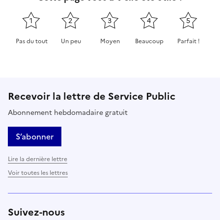
1
2
3
4
5
Pas du tout
Un peu
Moyen
Beaucoup
Parfait !
Cette page ne pas m'a pas du tout été utile
Cette page m'a été un peu utile
Cette page m'a été moyennement 
Cette page m'a été très 
Cette page m'
Recevoir la lettre de Service Public
Abonnement hebdomadaire gratuit
S’abonner
Lire la dernière lettre
Voir toutes les lettres
Suivez-nous