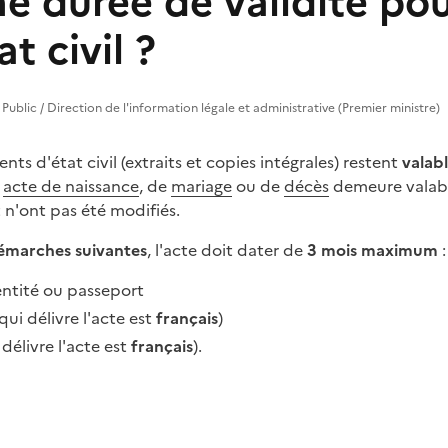
une durée de validité po
t civil ?
 Public / Direction de l'information légale et administrative (Premier ministre)
nts d'état civil (extraits et copies intégrales) restent
valabl
n
acte de naissance
, de
mariage
ou de
décès
demeure valabl
 n'ont pas été modifiés.
émarches suivantes
, l'acte doit dater de
3 mois maximum
:
entité ou passeport
 qui délivre l'acte est
français
)
 délivre l'acte est
français
).