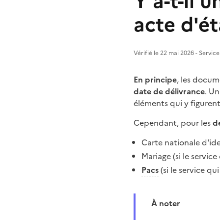
Y a-t-il 
acte d'éta
Vérifié le 22 mai 2026 - Service
En principe
, les docume
date de délivrance
. U
éléments qui y figurent
Cependant, pour les
d
Carte nationale d'id
Mariage (si le service
Pacs
(si le service qui
À noter