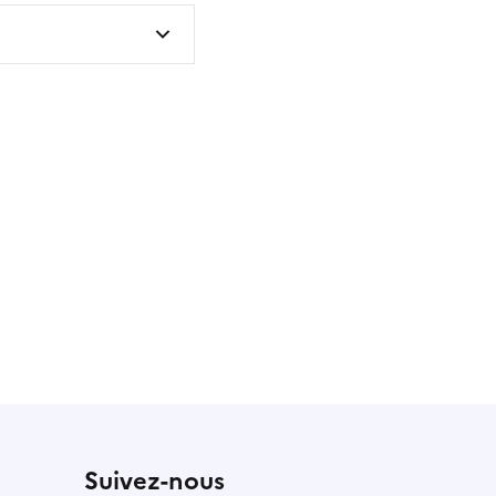
 utile
utile
 été parfaitement utile
Suivez-nous