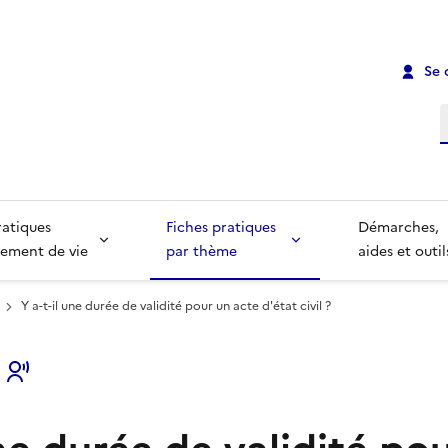
Se 
R
ratiques
Fiches pratiques
Démarches,
ement de vie
par thème
aides et outil
Y a-t-il une durée de validité pour un acte d'état civil ?
s