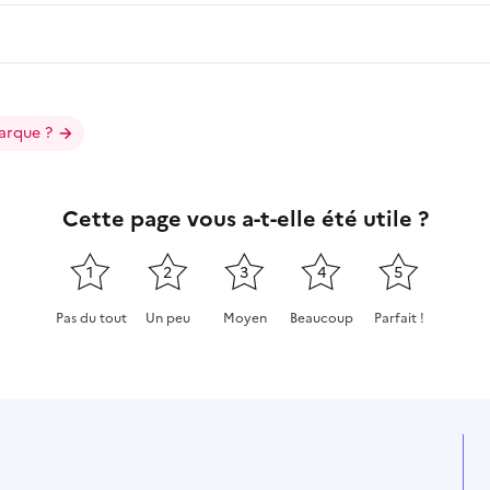
arque ?
Cette page vous a-t-elle été utile ?
1
2
3
4
5
Pas du tout
Un peu
Moyen
Beaucoup
Parfait !
Cette page ne pas m'a pas du tout été utile
Cette page m'a été un peu utile
Cette page m'a été moyennement
Cette page m'a été très 
Cette page m'a