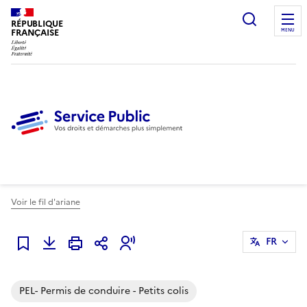
Ouvrir l
RÉPUBLIQUE
FRANÇAISE
MENU
Voir le fil d'ariane
FR
Ajouter à mes alertes
PEL- Permis de conduire - Petits colis