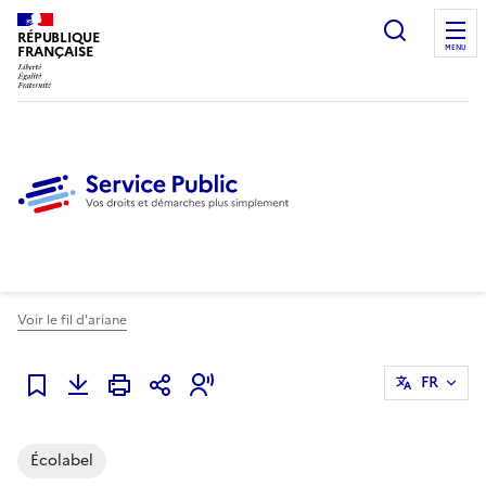
Ouvrir l
RÉPUBLIQUE
FRANÇAISE
MENU
Voir le fil d'ariane
FR
Ajouter à mes alertes
Écolabel