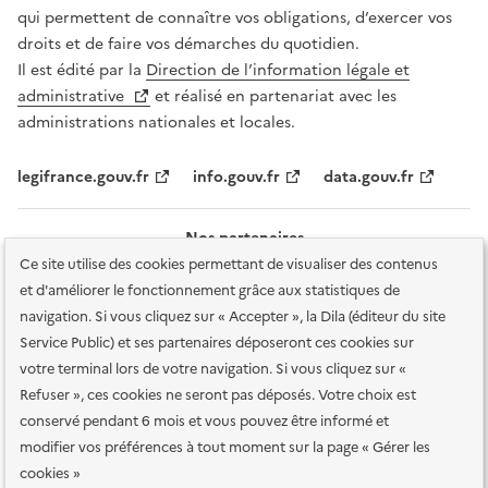
qui permettent de connaître vos obligations, d’exercer vos
droits et de faire vos démarches du quotidien.
Il est édité par la
Direction de l’information légale et
administrative
et réalisé en partenariat avec les
administrations nationales et locales.
legifrance.gouv.fr
info.gouv.fr
data.gouv.fr
Nos partenaires
Ce site utilise des cookies permettant de visualiser des contenus
et d'améliorer le fonctionnement grâce aux statistiques de
navigation. Si vous cliquez sur « Accepter », la Dila (éditeur du site
Service Public) et ses partenaires déposeront ces cookies sur
votre terminal lors de votre navigation. Si vous cliquez sur «
Plan du site
Accessibilité : totalement conforme
Accessibilité des
Refuser », ces cookies ne seront pas déposés. Votre choix est
services en ligne
Mentions légales
Données personnelles et sécurité
conservé pendant 6 mois et vous pouvez être informé et
modifier vos préférences à tout moment sur la page « Gérer les
Conditions générales d'utilisation
Gestion des cookies
cookies »