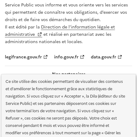
Service Public vous informe et vous oriente vers les services
qui permettent de connaître vos obligations, d’exercer vos
droits et de faire vos démarches du quotidien.
Il est édité par la
Direction de l’information légale et
administrative
et réalisé en partenariat avec les
administrations nationales et locales.
legifrance.gouv.fr
info.gouv.fr
data.gouv.fr
Nos partenaires
Ce site utilise des cookies permettant de visualiser des contenus
et d'améliorer le fonctionnement grâce aux statistiques de
navigation. Si vous cliquez sur « Accepter », la Dila (éditeur du site
Service Public) et ses partenaires déposeront ces cookies sur
votre terminal lors de votre navigation. Si vous cliquez sur «
Plan du site
Accessibilité : totalement conforme
Accessibilité des
Refuser », ces cookies ne seront pas déposés. Votre choix est
services en ligne
Mentions légales
Données personnelles et sécurité
conservé pendant 6 mois et vous pouvez être informé et
modifier vos préférences à tout moment sur la page « Gérer les
Conditions générales d'utilisation
Gestion des cookies