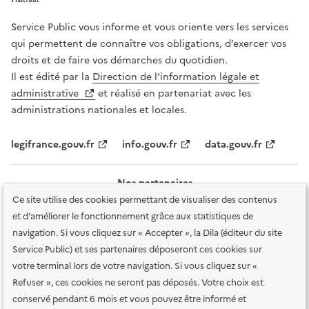
Service Public vous informe et vous oriente vers les services
qui permettent de connaître vos obligations, d’exercer vos
droits et de faire vos démarches du quotidien.
Il est édité par la
Direction de l’information légale et
administrative
et réalisé en partenariat avec les
administrations nationales et locales.
legifrance.gouv.fr
info.gouv.fr
data.gouv.fr
Nos partenaires
Ce site utilise des cookies permettant de visualiser des contenus
et d'améliorer le fonctionnement grâce aux statistiques de
navigation. Si vous cliquez sur « Accepter », la Dila (éditeur du site
Service Public) et ses partenaires déposeront ces cookies sur
votre terminal lors de votre navigation. Si vous cliquez sur «
Plan du site
Accessibilité : totalement conforme
Accessibilité des
Refuser », ces cookies ne seront pas déposés. Votre choix est
services en ligne
Mentions légales
Données personnelles et sécurité
conservé pendant 6 mois et vous pouvez être informé et