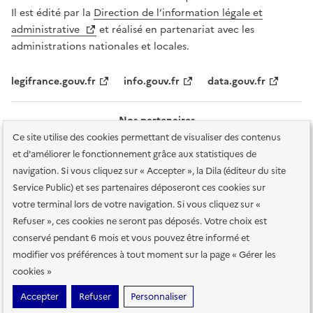
Il est édité par la
Direction de l’information légale et
administrative
et réalisé en partenariat avec les
administrations nationales et locales.
legifrance.gouv.fr
info.gouv.fr
data.gouv.fr
Nos partenaires
Ce site utilise des cookies permettant de visualiser des contenus
et d'améliorer le fonctionnement grâce aux statistiques de
navigation. Si vous cliquez sur « Accepter », la Dila (éditeur du site
Service Public) et ses partenaires déposeront ces cookies sur
votre terminal lors de votre navigation. Si vous cliquez sur «
Plan du site
Accessibilité : totalement conforme
Accessibilité des
Refuser », ces cookies ne seront pas déposés. Votre choix est
services en ligne
Mentions légales
Données personnelles et sécurité
conservé pendant 6 mois et vous pouvez être informé et
modifier vos préférences à tout moment sur la page « Gérer les
Conditions générales d'utilisation
Gestion des cookies
cookies »
Sauf mention contraire, tous les contenus de ce site sont sous
licence
Accepter
Refuser
Personnaliser
etalab-2.0