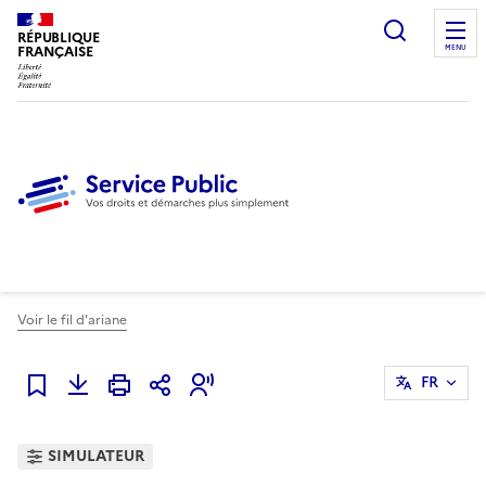
Ouvrir l
RÉPUBLIQUE
FRANÇAISE
MENU
Voir le fil d'ariane
FR
Ajouter à mes favoris
SIMULATEUR