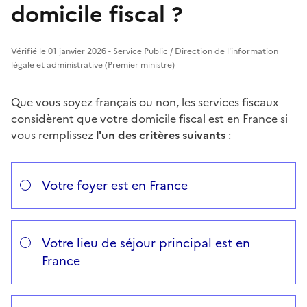
domicile fiscal ?
Vérifié le 01 janvier 2026 - Service Public / Direction de l'information
légale et administrative (Premier ministre)
Que vous soyez français ou non, les services fiscaux
considèrent que votre domicile fiscal est en France si
vous remplissez
l'un des critères suivants
:
Répondez aux questions successives et les réponses s’
Vous avez choisi
Choisissez votre cas
Votre foyer est en France
Votre lieu de séjour principal est en
France