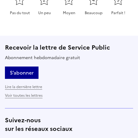
1
2
3
4
5
Pas du tout
Un peu
Moyen
Beaucoup
Parfait !
Cette page ne pas m'a pas du tout été utile
Cette page m'a été un peu utile
Cette page m'a été moyennement 
Cette page m'a été très 
Cette page m'
Recevoir la lettre de Service Public
Abonnement hebdomadaire gratuit
S’abonner
Lire la dernière lettre
Voir toutes les lettres
Suivez-nous
sur les réseaux sociaux