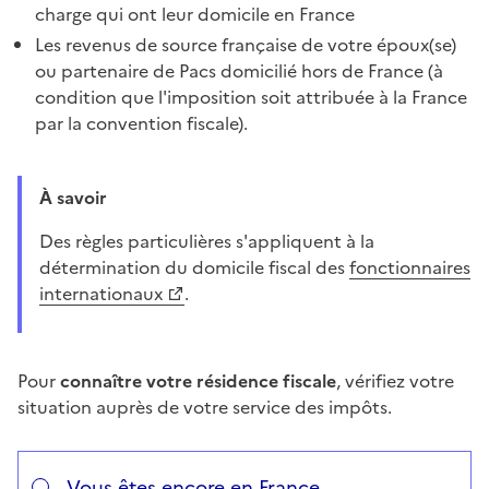
charge qui ont leur domicile en France
Les revenus de source française de votre époux(se)
ou partenaire de Pacs domicilié hors de France (à
condition que l'imposition soit attribuée à la France
par la convention fiscale).
À savoir
Des règles particulières s'appliquent à la
détermination du domicile fiscal des
fonctionnaires
internationaux
.
Pour
connaître votre résidence fiscale
, vérifiez votre
situation auprès de votre service des impôts.
Répondez aux questions successives et les réponses s’
Vous avez choisi
Choisissez votre cas
Vous êtes encore en France